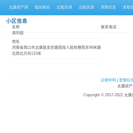
太康房产网
看房报名
出售房源
出租房源
求购信息
求租
小区信息
名称
联系电话
清华园
地址
河南省周口市太康县支农路西段人民检察院东99米路
北西北方向110米
法律申明
|
套餐标
太康房产
Copyright © 2017-2022 太康房