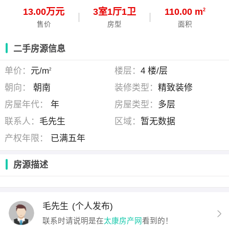
13.00万元
3
室
1
厅
1
卫
110.00 m
2
售价
房型
面积
二手房源信息
单价：
元/m
楼层：
4 楼/层
2
朝向：
朝南
装修类型：
精致装修
房屋年代：
年
房屋类型：
多层
联系人：
毛先生
区域：
暂无数据
产权年限：
已满五年
房源描述
毛先生
(个人发布)
联系时请说明是在
太康房产网
看到的！